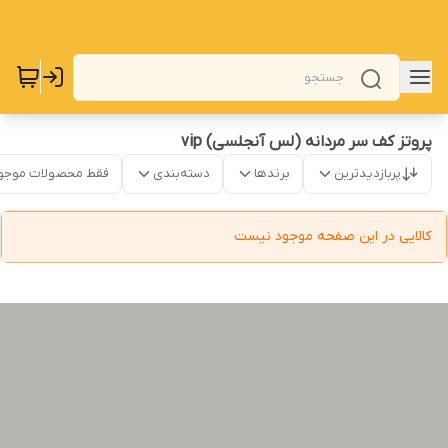
پروتز کف سر مردانه (لس آنجلسی) vip
پربازدیدترین
برندها
دسته‌بندی
فقط محصولات موجو
کالایی در این صفحه موجود نیست