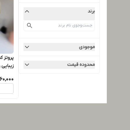
برند
موجودی
پروتز ک
محدوده قیمت
زیبایی و
60,000