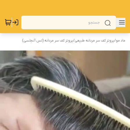
ماد مو
/
پروتز کف سر مردانه طبیعی
/
پروتز کف سر مردانه (لس آنجلسی)