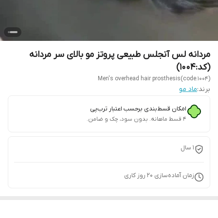
مردانه لس آنجلس طبیعی پروتز مو بالای سر مردانه
(کد:1004)
Men's overhead hair prosthesis(code:1004)
برند:
ماد مو
امکان قسط‌بندی برحسب اعتبار ترب‌پی
۴ قسط ماهانه. بدون سود، چک و ضامن.
1 سال
زمان آماده‌سازی
20
روز کاری