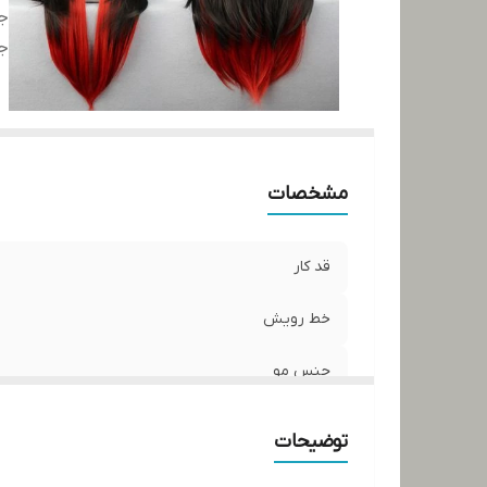
ج
ج
مشخصات
قد کار
خط رویش
جنس مو
جنس تور
توضیحات