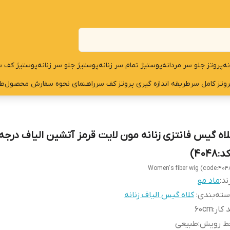
نه
پروتز جلو سر مردانه
پوستیژ تمام سر زنانه
پوستیژ جلو سر زنانه
پوستیژ کف س
روتز کامل سر
طریقه اندازه گیری پروتز کف سر
راهنمای نحوه سفارش محصول
طر
لاه گیس فانتزی زنانه مون لایت قرمز آتشین الیاف درجه
:4048)
Women's fiber wig (code:404
ند:
ماد مو
ته‌بندی
:
کلاه گیس الیاف زنانه
 کار
:
۶۰cm
ط رویش
:
طبیعی