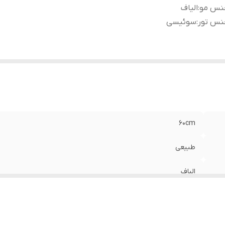
نس مو
:
الیاف
نس تور
:
سوئیسی
۶۰cm
طبیعی
الیاف
سوئیسی