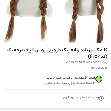
کلاه گیس بلند زنانه رنگ دارچینی روشن الیاف درجه یک
(کد:4056)
Women's fiber wig (code:4056)
برند:
ماد مو
امکان قسط‌بندی برحسب اعتبار ترب‌پی
۴ قسط ماهانه. بدون سود، چک و ضامن.
زمان آماده‌سازی
20
روز کاری