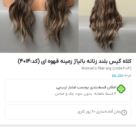
کلاه گیس بلند زنانه بالیاژ زمینه قهوه ای (کد:4014)
Women's fiber wig (code:4014)
برند:
ماد مو
امکان قسط‌بندی برحسب اعتبار ترب‌پی
۴ قسط ماهانه. بدون سود، چک و ضامن.
زمان آماده‌سازی
20
روز کاری