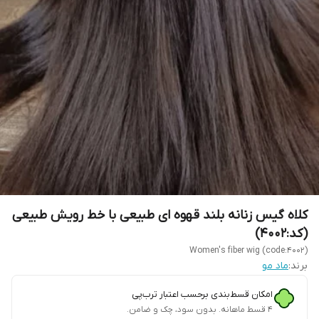
کلاه گیس زنانه بلند قهوه ای طبیعی با خط رویش طبیعی
(کد:4002)
Women's fiber wig (code:4002)
برند:
ماد مو
امکان قسط‌بندی برحسب اعتبار ترب‌پی
۴ قسط ماهانه. بدون سود، چک و ضامن.