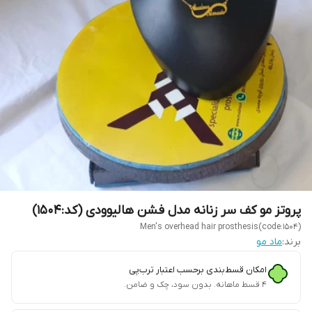
پروتز مو کف سر زنانه مدل فشن هالیوودی (کد:1504)
Men's overhead hair prosthesis(code:1504)
برند:
ماد مو
امکان قسط‌بندی برحسب اعتبار ترب‌پی
۴ قسط ماهانه. بدون سود، چک و ضامن.