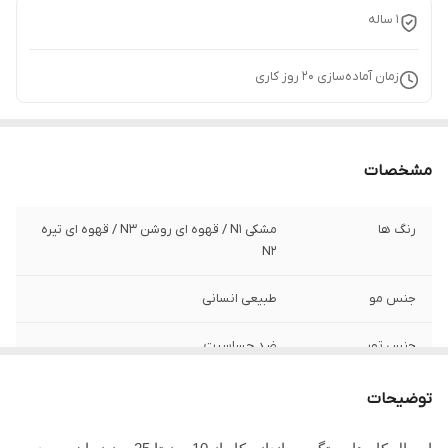
1 ساله
زمان آماده‌سازی
20
روز کاری
مشخصات
رنگ ها
مشکی N1 / قهوه ای روشن N3 / قهوه ای تیره
N2
جنس مو
طبیعی انسانی
جنس تور
ضد حساسیت
توضیحات