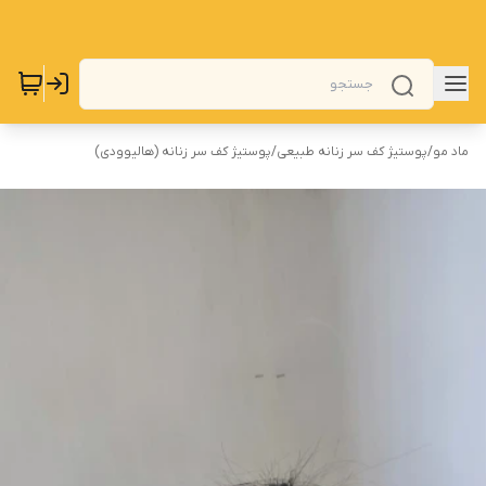
ماد مو
/
پوستیژ کف سر زنانه طبیعی
/
پوستیژ کف سر زنانه (هالیوودی)