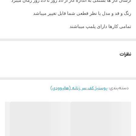
ارسال کار ها بستگی به اندازه کار از 10 روز تا 25 روز زمان میبرد
رنگ و قد و مدل با نظر قطعی شما قابل تغییر میباشد
تمامی کارها دارای پلمپ میباشند
تمامی کارها قابل حرارت وشستشو میباشد
در صورت داشتن سوال میتوانید از پشتیبان های ما راهنمایی دریافت
نظرات
نمایید
تمامی کار ها بافت دست میباشد و کار هنری به حساب میاید پس
لطفا در گرفتن سریع کار عجله نفرمایید
دسته‌بندی
:
پوستیژ کف سر زنانه (هالیوودی)