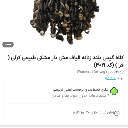
کلاه گیس بلند زنانه الیاف مش دار مشکی طبیعی کرلی (
فر ) (کد 4021)
Women's fiber wig (code:4021)
برند:
ماد مو
امکان قسط‌بندی برحسب اعتبار ترب‌پی
۴ قسط ماهانه. بدون سود، چک و ضامن.
زمان آماده‌سازی
20
روز کاری