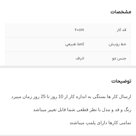
مشخصات
قد کار
۶۰cm
خط رویش
کاملا طبیعی
جنس مو
الیاف
جنس تور
تور سوئیسی
توضیحات
ارسال کار ها بستگی به اندازه کار از 10 روز تا 25 روز زمان میبرد
رنگ و قد و مدل با نظر قطعی شما قابل تغییر میباشد
تمامی کارها دارای پلمپ میباشند
تمامی کارها قابل حرارت وشستشو میباشد