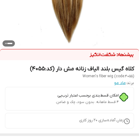
کلاه گیس بلند الیاف زنانه مش دار (کد:4055)
Women's fiber wig (code:4055)
برند:
ماد مو
امکان قسط‌بندی برحسب اعتبار ترب‌پی
۴ قسط ماهانه. بدون سود، چک و ضامن.
زمان آماده‌سازی
20
روز کاری