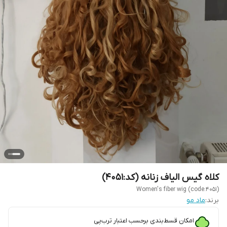
کلاه گیس الیاف زنانه (کد:4051)
Women's fiber wig (code:4051)
برند:
ماد مو
امکان قسط‌بندی برحسب اعتبار ترب‌پی