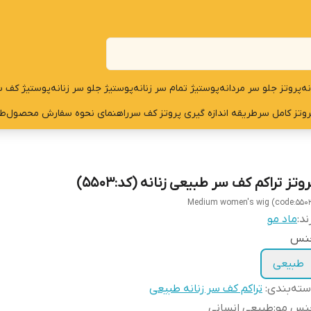
نه
پروتز جلو سر مردانه
پوستیژ تمام سر زنانه
پوستیژ جلو سر زنانه
پوستیژ کف س
روتز کامل سر
طریقه اندازه گیری پروتز کف سر
راهنمای نحوه سفارش محصول
طر
وتز تراکم کف سر طبیعی زنانه (کد:5503)
Medium women's wig (code:550
ند:
ماد مو
نس
طبیعی
ته‌بندی
:
تراکم کف سر زنانه طبیعی
نس مو
:
طبیعی انسانی