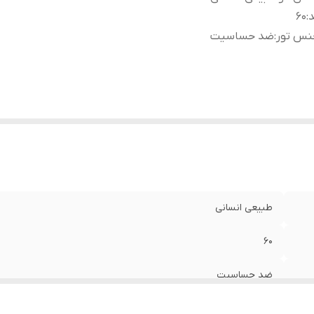
د
:
60
نس تور
:
ضد حساسیت
طبیعی انسانی
60
ضد حساسیت