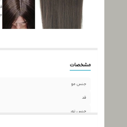
ق
ج
مشخصات
جنس مو
قد
جنس تور