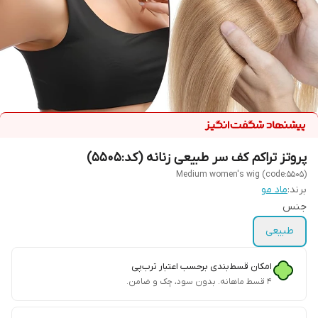
پروتز تراکم کف سر طبیعی زنانه (کد:5505)
Medium women's wig (code:5505)
برند:
ماد مو
جنس
طبیعی
امکان قسط‌بندی برحسب اعتبار ترب‌پی
۴ قسط ماهانه. بدون سود، چک و ضامن.