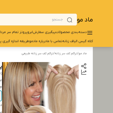
ماد مو
دسته‌بندی محصولات
پیگیری سفارش
ابرو
پروتز تمام سر مردا
کلاه گیس الیاف زنانه
تماس با ما
درباره مادمو
طریقه اندازه گیری پ
ماد مو
/
تراکم کف سر زنانه
/
تراکم کف سر زنانه طبیعی
پر
8)
بر
ج
دس
بر