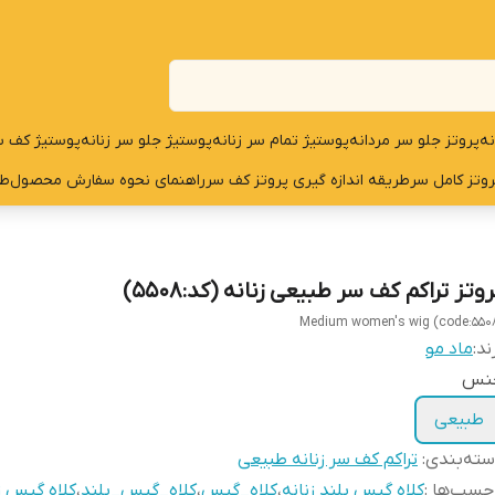
نه
پروتز جلو سر مردانه
پوستیژ تمام سر زنانه
پوستیژ جلو سر زنانه
پوستیژ کف س
روتز کامل سر
طریقه اندازه گیری پروتز کف سر
راهنمای نحوه سفارش محصول
طر
وتز تراکم کف سر طبیعی زنانه (کد:5508)
Medium women's wig (code:550
ند:
ماد مو
نس
طبیعی
ته‌بندی
:
تراکم کف سر زنانه طبیعی
چسب‌ها :
کلاه گیس بلند زنانه
،
کلاه_گیس
،
کلاه_گیس_بلند
،
کلاه گیس ز