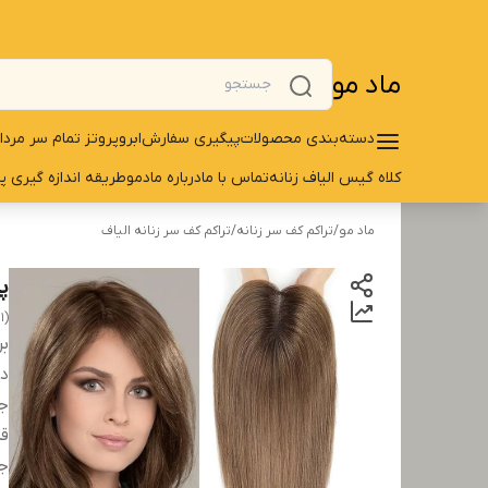
ماد مو
دسته‌بندی محصولات
پیگیری سفارش
ابرو
پروتز تمام سر مردا
کلاه گیس الیاف زنانه
تماس با ما
درباره مادمو
طریقه اندازه گیری پ
ماد مو
/
تراکم کف سر زنانه
/
تراکم کف سر زنانه الیاف
پر
1)
بر
دس
ج
ق
ج