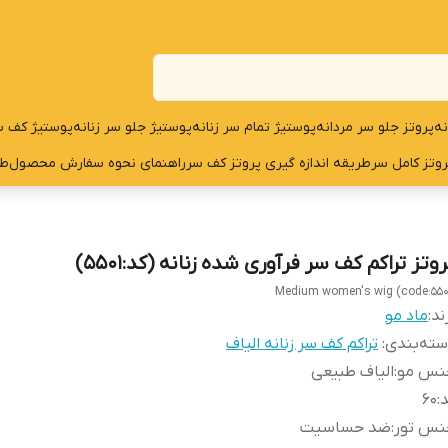
نه
پروتز جلو سر مردانه
پوستیژ تمام سر زنانه
پوستیژ جلو سر زنانه
پوستیژ کف س
روتز کامل سر
طریقه اندازه گیری پروتز کف سر
راهنمای نحوه سفارش محصول
طر
وتز تراکم کف سر فرآوری شده زنانه (کد:5501)
Medium women's wig (code:550
ند:
ماد مو
ته‌بندی
:
تراکم کف سر زنانه الیاف
نس مو
:
الیاف طبیعی
د
:
60
نس تور
:
ضد حساسیت