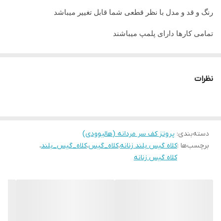
رنگ و قد و مدل با نظر قطعی شما قابل تغییر میباشد
تمامی کارها دارای پلمپ میباشند
تمامی کارها قابل حرارت وشستشو میباشد
در صورت داشتن سوال میتوانید از پشتیبان های ما راهنمایی دریافت
نظرات
نمایید
تمامی کار ها بافت دست میباشد و کار هنری به حساب میاید پس
لطفا در گرفتن سریع کار عجله نفرمایید
دسته‌بندی
:
پروتز کف سر مردانه (هالیوودی)
برچسب‌ها :
کلاه گیس بلند زنانه
،
کلاه_گیس
،
کلاه_گیس_بلند
،
کلاه گیس زنانه