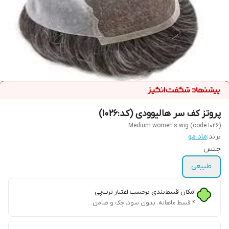
پروتز کف سر هالیوودی (کد:1026)
Medium women's wig (code:1026)
برند:
ماد مو
جنس
طبیعی
امکان قسط‌بندی برحسب اعتبار ترب‌پی
۴ قسط ماهانه. بدون سود، چک و ضامن.