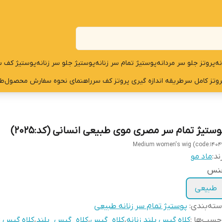
نه
پروتز جلو سر مردانه
پوستیژ تمام سر زنانه
پوستیژ جلو سر زنانه
پوستیژ کف س
روتز کامل سر
طریقه اندازه گیری پروتز کف سر
راهنمای نحوه سفارش محصول
طر
وستیژ تمام سر مصری موی طبیعی انسانی (کد:2025)
Medium women's wig (code:1404
ند:
ماد مو
نس
طبیعی
ته‌بندی
:
پوستیژ تمام سر زنانه طبیعی
چسب‌ها :
کلاه گیس بلند زنانه
،
کلاه_گیس
،
کلاه_گیس_بلند
،
کلاه گیس ز