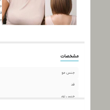
ج
ق
ج
مشخصات
جنس مو
قد
جنس تور