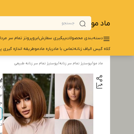
ماد مو
دسته‌بندی محصولات
پیگیری سفارش
ابرو
پروتز تمام سر مردا
کلاه گیس الیاف زنانه
تماس با ما
درباره مادمو
طریقه اندازه گیری پ
ماد مو
/
پوستیژ تمام سر زنانه
/
پوستیژ تمام سر زنانه طبیعی
پ
9)
بر
ج
دس
بر