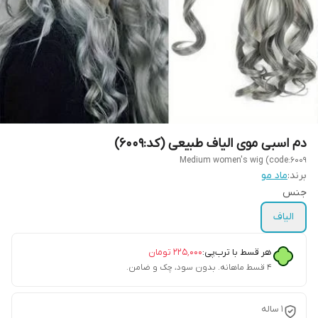
دم اسبی موی الیاف طبیعی (کد:6009)
Medium women's wig (code:6009
برند:
ماد مو
جنس
الیاف
هر قسط با ترب‌پی:
۲۲۵٬۰۰۰
تومان
۴ قسط ماهانه. بدون سود، چک و ضامن.
1 ساله