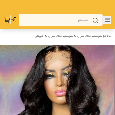
ماد مو
/
پوستیژ تمام سر زنانه
/
پوستیژ تمام سر زنانه طبیعی