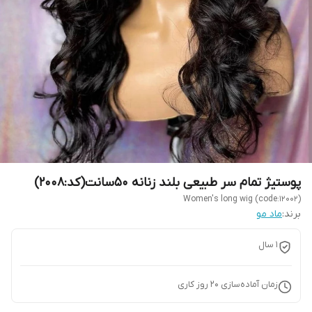
پوستیژ تمام سر طبیعی بلند زنانه 50سانت(کد:2008)
Women's long wig (code:12002)
برند:
ماد مو
1 سال
زمان آماده‌سازی
20
روز کاری