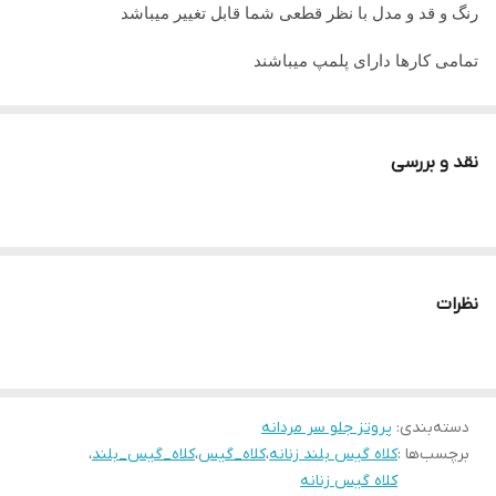
رنگ و قد و مدل با نظر قطعی شما قابل تغییر میباشد
تمامی کارها دارای پلمپ میباشند
تمامی کارها قابل حرارت وشستشو میباشد
در صورت داشتن سوال میتوانید از پشتیبان های ما راهنمایی دریافت
نقد و بررسی
نمایید
تمامی کار ها بافت دست میباشد و کار هنری به حساب میاید پس
لطفا در گرفتن سریع کار عجله نفرمایید
نظرات
دسته‌بندی
:
پروتز جلو سر مردانه
برچسب‌ها :
کلاه گیس بلند زنانه
،
کلاه_گیس
،
کلاه_گیس_بلند
،
کلاه گیس زنانه