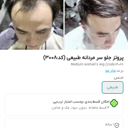
پروتز جلو سر مردانه طبیعی (کد:3008)
Medium women's wig (code:14066
برند:
ماد مو
جنس
طبیعی
امکان قسط‌بندی برحسب اعتبار ترب‌پی
۴ قسط ماهانه. بدون سود، چک و ضامن.
1 ساله