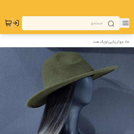
ماد مو
/
زیبایی
/
ویگ هت