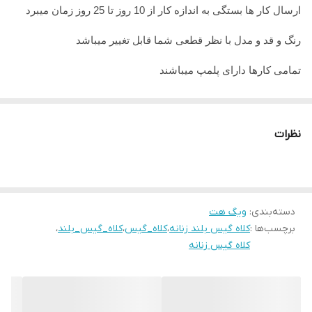
ارسال کار ها بستگی به اندازه کار از 10 روز تا 25 روز زمان میبرد
جنس تور
ضد حساسیت
رنگ و قد و مدل با نظر قطعی شما قابل تغییر میباشد
تمامی کارها دارای پلمپ میباشند
تمامی کارها قابل حرارت وشستشو میباشد
در صورت داشتن سوال میتوانید از پشتیبان های ما راهنمایی دریافت
نظرات
نمایید
تمامی کار ها بافت دست میباشد و کار هنری به حساب میاید پس
لطفا در گرفتن سریع کار عجله نفرمایید
دسته‌بندی
:
ویگ هت
برچسب‌ها :
کلاه گیس بلند زنانه
،
کلاه_گیس
،
کلاه_گیس_بلند
،
کلاه گیس زنانه