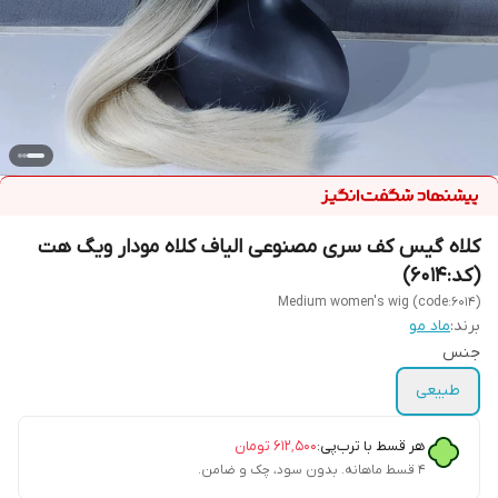
کلاه گیس کف سری مصنوعی الیاف کلاه مودار ویگ هت
(کد:6014)
Medium women's wig (code:6014)
برند:
ماد مو
جنس
طبیعی
هر قسط با ترب‌پی:
۶۱۲٬۵۰۰
تومان
۴ قسط ماهانه. بدون سود، چک و ضامن.