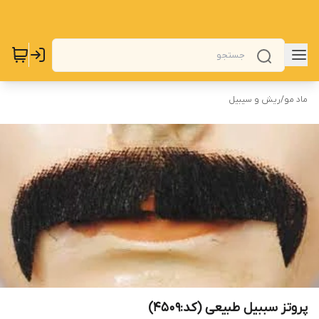
ماد مو
/
ریش و سیبیل
پروتز سببیل طبیعی (کد:4509)