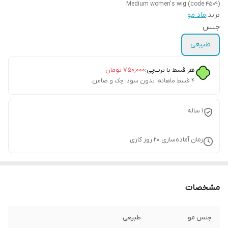
Medium women's wig (code:4509)
برند:
ماد مو
جنس
طبیعی
هر قسط با ترب‌پی:
۷۵۰٬۰۰۰
تومان
۴ قسط ماهانه. بدون سود، چک و ضامن.
1 ساله
زمان آماده‌سازی
20
روز کاری
مشخصات
جنس مو
طبیعی