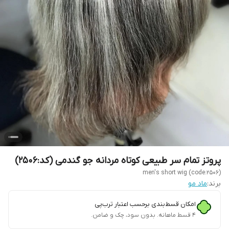
پروتز تمام سر طبیعی کوتاه مردانه جو گندمی (کد:2506)
men's short wig (code:2506)
برند:
ماد مو
امکان قسط‌بندی برحسب اعتبار ترب‌پی
۴ قسط ماهانه. بدون سود، چک و ضامن.