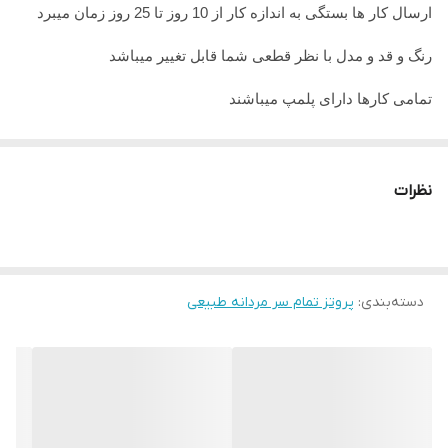
ارسال کار ها بستگی به اندازه کار از 10 روز تا 25 روز زمان میبرد
رنگ و قد و مدل با نظر قطعی شما قابل تغییر میباشد
تمامی کارها دارای پلمپ میباشند
تمامی کارها قابل حرارت وشستشو میباشد
در صورت داشتن سوال میتوانید از پشتیبان های ما راهنمایی دریافت
نظرات
نمایید
تمامی کار ها بافت دست میباشد و کار هنری به حساب میاید پس
لطفا در گرفتن سریع کار عجله نفرمایید
دسته‌بندی
:
پروتز تمام سر مردانه طبیعی