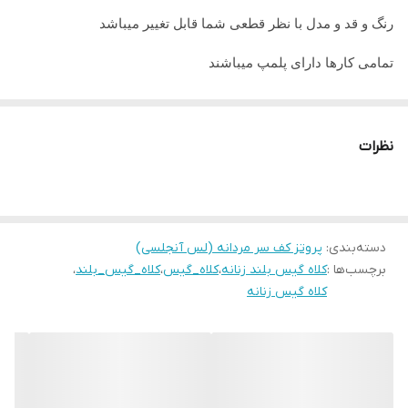
رنگ و قد و مدل با نظر قطعی شما قابل تغییر میباشد
تمامی کارها دارای پلمپ میباشند
تمامی کارها قابل حرارت وشستشو میباشد
در صورت داشتن سوال میتوانید از پشتیبان های ما راهنمایی دریافت
نظرات
نمایید
تمامی کار ها بافت دست میباشد و کار هنری به حساب میاید پس
لطفا در گرفتن سریع کار عجله نفرمایید
دسته‌بندی
:
پروتز کف سر مردانه (لس آنجلسی)
برچسب‌ها :
کلاه گیس بلند زنانه
،
کلاه_گیس
،
کلاه_گیس_بلند
،
کلاه گیس زنانه