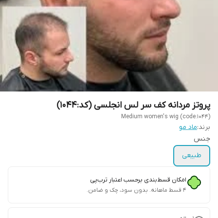
پروتز مردانه کف سر لس انجلسی (کد:1044)
Medium women's wig (code:1044)
برند:
ماد مو
جنس
طبیعی
امکان قسط‌بندی برحسب اعتبار ترب‌پی
۴ قسط ماهانه. بدون سود، چک و ضامن.