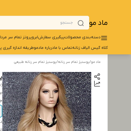
ماد مو
دسته‌بندی محصولات
پیگیری سفارش
ابرو
پروتز تمام سر مردا
کلاه گیس الیاف زنانه
تماس با ما
درباره مادمو
طریقه اندازه گیری پ
ماد مو
/
پوستیژ تمام سر زنانه
/
پوستیژ تمام سر زنانه طبیعی
پو
7)
بر
ج
دس
ان