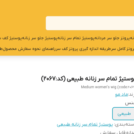
نه
پروتز جلو سر مردانه
پوستیژ تمام سر زنانه
پوستیژ جلو سر زنانه
پوستیژ کف س
روتز کامل سر
طریقه اندازه گیری پروتز کف سر
راهنمای نحوه سفارش محصول
طر
ستیژ تمام سر زنانه طبیعی (کد:2067)
Medium women's wig (code:206
ند:
ماد مو
نس
طبیعی
ته‌بندی
:
پوستیژ تمام سر زنانه طبیعی
دازه
:
قابل سفارش