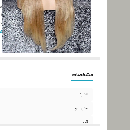
م
ق
ج
ت
ن
نو
مشخصات
اندازه
مدل مو
قدمو