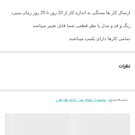
تحویل
فوری
ارسال کار ها بستگی به اندازه کار از 10 روز تا 25 روز زمان میبرد
جنس تور
ضدحساسیت
رنگ و قد و مدل با نظر قطعی شما قابل تغییر میباشد
تمامی کارها دارای پلمپ میباشند
تمامی کارها قابل حرارت وشستشو میباشد
در صورت داشتن سوال میتوانید از پشتیبان های ما راهنمایی دریافت
نظرات
نمایید
تمامی کار ها بافت دست میباشد و کار هنری به حساب میاید پس
لطفا در گرفتن سریع کار عجله نفرمایید
دسته‌بندی
:
پوستیژ تمام سر زنانه طبیعی