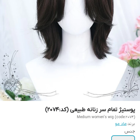
پوستیژ تمام سر زنانه طبیعی (کد:2074)
Medium women's wig (code:2074)
برند:
ماد مو
جنس