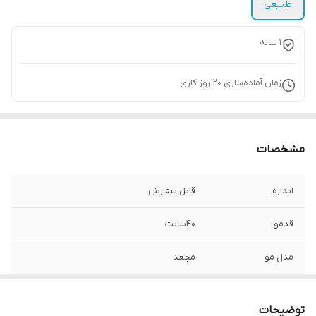
طبیعی
1 ساله
زمان آماده‌سازی
20
روز کاری
مشخصات
اندازه
قابل سفارش
قدمو
40سانت
مدل مو
مجعد
نوع مو
موج دار
توضیحات