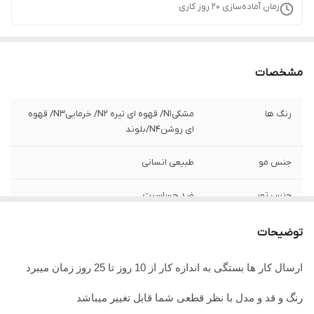
زمان آماده‌سازی
20
روز کاری
مشخصات
رنگ ها
مشکیN1/ قهوه ای تیره N2/ خرماییN3/ قهوه
ای روشنN4/بلوند
جنس مو
طبیعی انسانی
جنس تور
ضد حساسیت
اندازه
70
توضیحات
ارسال کار ها بستگی به اندازه کار از 10 روز تا 25 روز زمان میبرد
رنگ و قد و مدل با نظر قطعی شما قابل تغییر میباشد