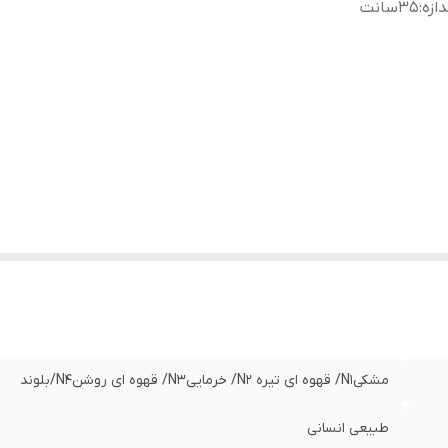
دازه
:
35سانت
مشکیN1/ قهوه ای تیره N2/ خرماییN3/ قهوه ای روشنN4/بلوند
طبیعی انسانی