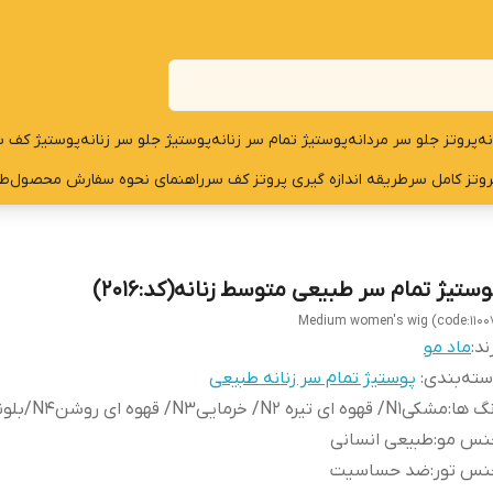
نه
پروتز جلو سر مردانه
پوستیژ تمام سر زنانه
پوستیژ جلو سر زنانه
پوستیژ کف س
روتز کامل سر
طریقه اندازه گیری پروتز کف سر
راهنمای نحوه سفارش محصول
طر
وستیژ تمام سر طبیعی متوسط زنانه(کد:2016)
Medium women's wig (code:1100
ند:
ماد مو
ته‌بندی
:
پوستیژ تمام سر زنانه طبیعی
گ ها
:
مشکیN1/ قهوه ای تیره N2/ خرماییN3/ قهوه ای روشنN4/بلوند
نس مو
:
طبیعی انسانی
نس تور
:
ضد حساسیت