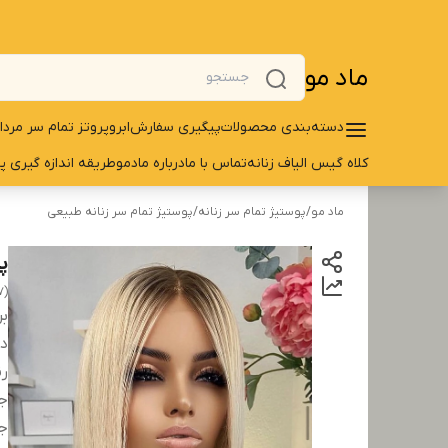
ماد مو
دسته‌بندی محصولات
پیگیری سفارش
ابرو
پروتز تمام سر مردا
کلاه گیس الیاف زنانه
تماس با ما
درباره مادمو
طریقه اندازه گیری پ
ماد مو
/
پوستیژ تمام سر زنانه
/
پوستیژ تمام سر زنانه طبیعی
پ
7)
بر
دس
رن
ج
ج