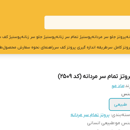
نه
پروتز جلو سر مردانه
پوستیژ تمام سر زنانه
پوستیژ جلو سر زنانه
پوستیژ کف س
روتز کامل سر
طریقه اندازه گیری پروتز کف سر
راهنمای نحوه سفارش محصول
طر
وتز تمام سر مردانه (کد 2509)
ند:
ماد مو
نس
طبیعی
ته‌بندی
:
پروتز تمام سر مردانه
نس مو
:
طبیعی انسانی