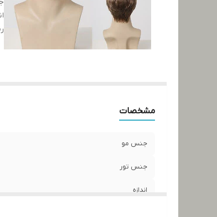
ج
ان
رن
مشخصات
جنس مو
جنس تور
اندازه
رنگ مو