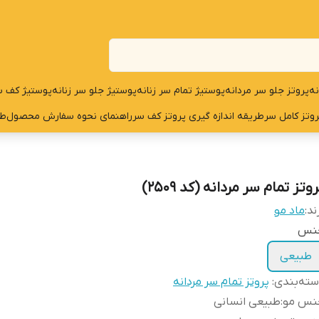
نه
پروتز جلو سر مردانه
پوستیژ تمام سر زنانه
پوستیژ جلو سر زنانه
پوستیژ کف س
روتز کامل سر
طریقه اندازه گیری پروتز کف سر
راهنمای نحوه سفارش محصول
طر
وتز تمام سر مردانه (کد 2509)
ند:
ماد مو
نس
طبیعی
ته‌بندی
:
پروتز تمام سر مردانه
نس مو
:
طبیعی انسانی