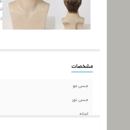
ج
ان
رن
مشخصات
جنس مو
جنس تور
اندازه
رنگ مو