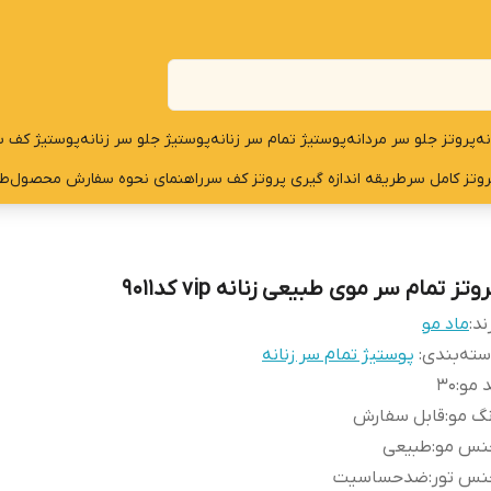
نه
پروتز جلو سر مردانه
پوستیژ تمام سر زنانه
پوستیژ جلو سر زنانه
پوستیژ کف س
روتز کامل سر
طریقه اندازه گیری پروتز کف سر
راهنمای نحوه سفارش محصول
طر
وتز تمام سر موی طبیعی زنانه vip کد9011
ند:
ماد مو
ته‌بندی
:
پوستیژ تمام سر زنانه
 مو
:
30
گ مو
:
قابل سفارش
نس مو
:
طبیعی
نس تور
:
ضدحساسیت