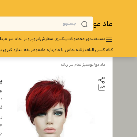
ماد مو
دسته‌بندی محصولات
پیگیری سفارش
ابرو
پروتز تمام سر مردا
کلاه گیس الیاف زنانه
تماس با ما
درباره مادمو
طریقه اندازه گیری پ
ماد مو
/
پوستیژ تمام سر زنانه
پر
بر
دس
قد
رن
ج
ج