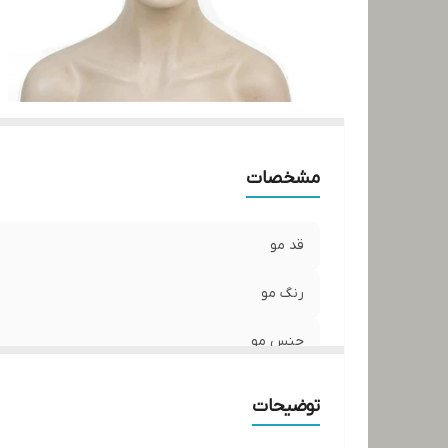
مشخصات
قد مو
رنگ مو
جنس مو
جنس تور
توضیحات