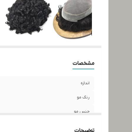
مشخصات
اندازه
رنگ مو
جنس مو
جنس تور
توضیحات