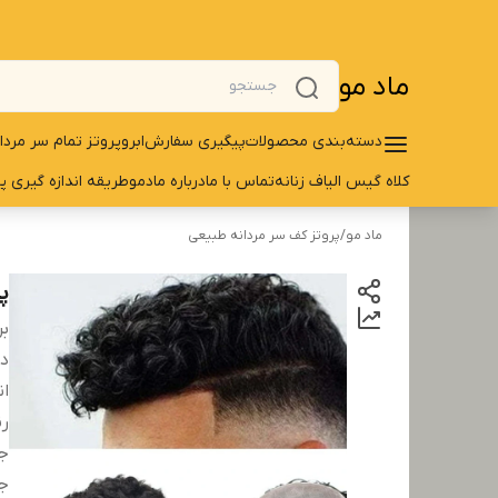
ماد مو
دسته‌بندی محصولات
پیگیری سفارش
ابرو
پروتز تمام سر مردا
کلاه گیس الیاف زنانه
تماس با ما
درباره مادمو
طریقه اندازه گیری پ
ماد مو
/
پروتز کف سر مردانه طبیعی
پ
بر
دس
ان
رن
ج
ج