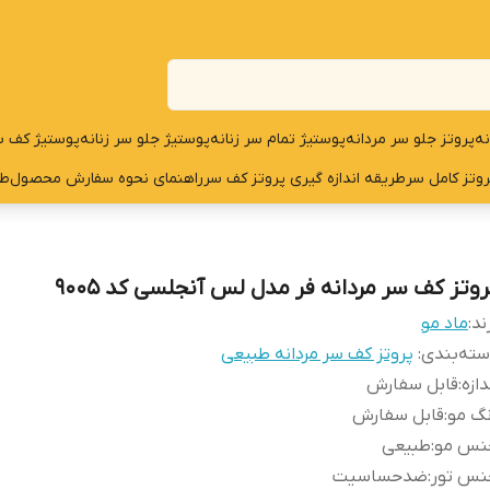
نه
پروتز جلو سر مردانه
پوستیژ تمام سر زنانه
پوستیژ جلو سر زنانه
پوستیژ کف س
روتز کامل سر
طریقه اندازه گیری پروتز کف سر
راهنمای نحوه سفارش محصول
طر
روتز کف سر مردانه فر مدل لس آنجلسی کد 9005
ند:
ماد مو
ته‌بندی
:
پروتز کف سر مردانه طبیعی
دازه
:
قابل سفارش
گ مو
:
قابل سفارش
نس مو
:
طبیعی
نس تور
:
ضدحساسیت