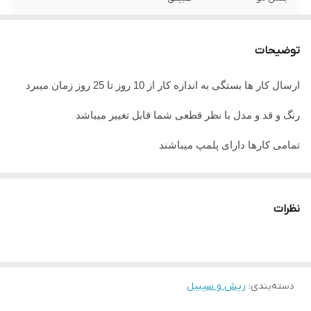
جنس تور
ضدحساسیت
توضیحات
ارسال کار ها بستگی به اندازه کار از 10 روز تا 25 روز زمان میبرد
رنگ و قد و مدل با نظر قطعی شما قابل تغییر میباشد
تمامی کارها دارای پلمپ میباشند
تمامی کارها قابل حرارت وشستشو میباشد
در صورت داشتن سوال میتوانید از پشتیبان های ما راهنمایی دریافت
نظرات
نمایید
تمامی کار ها بافت دست میباشد و کار هنری به حساب میاید پس
لطفا در گرفتن سریع کار عجله نفرمایید
دسته‌بندی
:
ریش و سیبیل