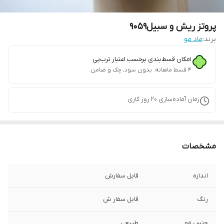
پروتز ریش و سبیل9059
برند:
ماد مو
امکان قسط‌بندی برحسب اعتبار ترب‌پی
۴ قسط ماهانه. بدون سود، چک و ضامن.
زمان آماده‌سازی
20
روز کاری
مشخصات
اندازه
قابل سفارش
رنگ
قابل سفار ش
جنس مو
طبیعی