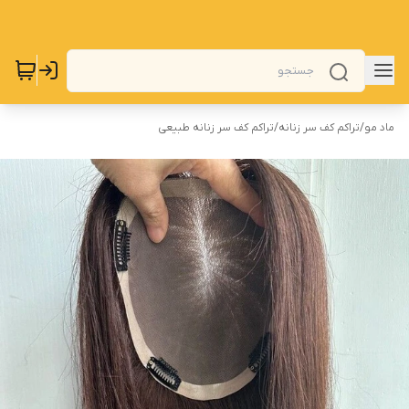
ماد مو
/
تراکم کف سر زنانه
/
تراکم کف سر زنانه طبیعی