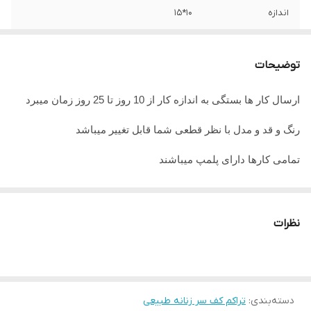
اندازه
10*15
جنس تور
ضد حساسیت
توضیحات
ارسال کار ها بستگی به اندازه کار از 10 روز تا 25 روز زمان میبرد
رنگ و قد و مدل با نظر قطعی شما قابل تغییر میباشد
تمامی کارها دارای پلمپ میباشند
تمامی کارها قابل حرارت وشستشو میباشد
در صورت داشتن سوال میتوانید از پشتیبان های ما راهنمایی دریافت
نظرات
نمایید
تمامی کار ها بافت دست میباشد و کار هنری به حساب میاید پس
لطفا در گرفتن سریع کار عجله نفرمایید
دسته‌بندی
:
تراکم کف سر زنانه طبیعی