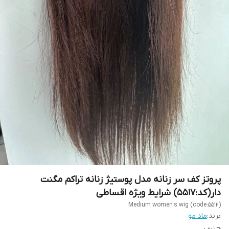
پروتز کف سر زنانه مدل پوستیژ زنانه تراکم مگنت
دار(کد:5517) شرایط ویژه اقساطی
Medium women's wig (code:5512)
برند:
ماد مو
جنس