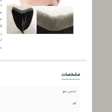
دس
بر
ج
ق
ر
ان
ج
ن
مشخصات
جنس مو
قد