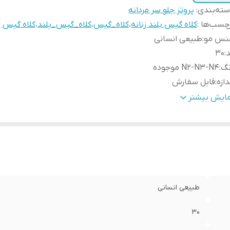
ته‌بندی
:
پروتز جلو سر مردانه
چسب‌ها :
کلاه گیس بلند زنانه
،
کلاه_گیس
،
کلاه_گیس_بلند
،
کلاه گیس ز
نس مو
:
طبیعی انسانی
د
:
30
نگ
:
N2-N3-N4 موجوده
دازه
:
قابل سفارش
نس تور
:
ضد حساسیت
مایش بیشتر
طبیعی انسانی
30