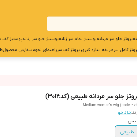
نه
پروتز جلو سر مردانه
پوستیژ تمام سر زنانه
پوستیژ جلو سر زنانه
پوستیژ کف س
روتز کامل سر
طریقه اندازه گیری پروتز کف سر
راهنمای نحوه سفارش محصول
طر
وتز جلو سر مردانه طبیعی (کد:3012)
Medium women's wig (code:140
ند:
ماد مو
نس
طبیعی