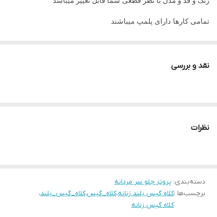
رنگ و قد و مدل با نظر قطعی شما قابل تغییر میباشد
تمامی کارها دارای پلمپ میباشند
تمامی کارها قابل حرارت وشستشو میباشد
در صورت داشتن سوال میتوانید از پشتیبان های ما راهنمایی دریافت
نقد و بررسی
نمایید
تمامی کار ها بافت دست میباشد و کار هنری به حساب میاید پس
لطفا در گرفتن سریع کار عجله نفرمایید
نظرات
دسته‌بندی
:
پروتز جلو سر مردانه
برچسب‌ها :
کلاه گیس بلند زنانه
،
کلاه_گیس
،
کلاه_گیس_بلند
،
کلاه گیس زنانه