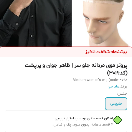
پروتز موی مردانه جلو سر | ظاهر جوان و پرپشت
(کد:3019)
Medium women's wig (code:14068
برند:
ماد مو
جنس
طبیعی
امکان قسط‌بندی برحسب اعتبار ترب‌پی
۴ قسط ماهانه. بدون سود، چک و ضامن.