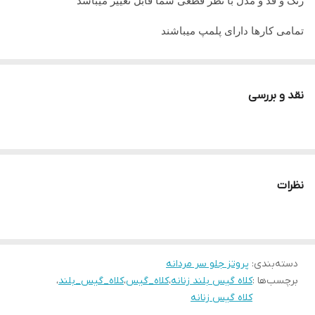
رنگ و قد و مدل با نظر قطعی شما قابل تغییر میباشد
تمامی کارها دارای پلمپ میباشند
تمامی کارها قابل حرارت وشستشو میباشد
در صورت داشتن سوال میتوانید از پشتیبان های ما راهنمایی دریافت
نقد و بررسی
نمایید
تمامی کار ها بافت دست میباشد و کار هنری به حساب میاید پس
لطفا در گرفتن سریع کار عجله نفرمایید
نظرات
دسته‌بندی
:
پروتز جلو سر مردانه
برچسب‌ها :
کلاه گیس بلند زنانه
،
کلاه_گیس
،
کلاه_گیس_بلند
،
کلاه گیس زنانه