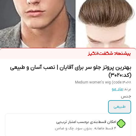
بهترین پروتز جلو سر برای آقایان | نصب آسان و طبیعی
(کد:3020)
Medium women's wig (code:14068
برند:
ماد مو
جنس
طبیعی
امکان قسط‌بندی برحسب اعتبار ترب‌پی
۴ قسط ماهانه. بدون سود، چک و ضامن.