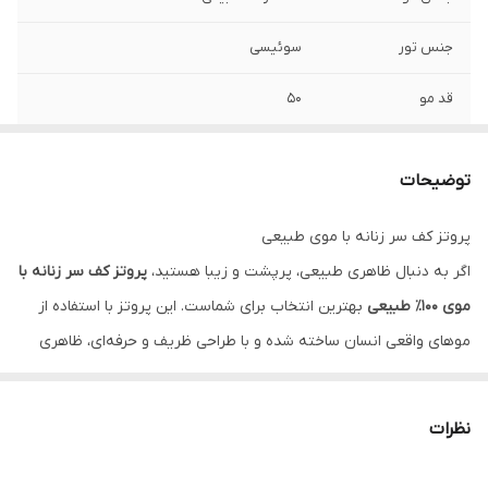
جنس تور
سوئیسی
قد مو
50
مدل بیس
هالیوودی
توضیحات
پروتز کف سر زنانه با موی طبیعی
اگر به دنبال ظاهری طبیعی، پرپشت و زیبا هستید،
پروتز کف سر زنانه با
موی ۱۰۰٪ طبیعی
بهترین انتخاب برای شماست. این پروتز با استفاده از
موهای واقعی انسان ساخته شده و با طراحی ظریف و حرفه‌ای، ظاهری
کاملاً طبیعی ایجاد می‌کند به طوری که هیچ‌کس متوجه مصنوعی بودن
آن نخواهد شد.
نظرات
جنس پایه این پروتز سبک و قابل تنفس است، به‌طوری‌که در طول روز
احساس سنگینی یا گرما نخواهید داشت. نصب آسان، قابلیت شست‌وشو