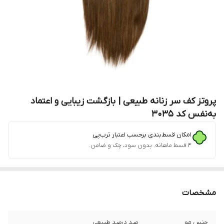
پروتز کف سر زنانه طبیعی | بازگشت زیبایی و اعتماد
به‌نفس کد 3035
امکان قسط‌بندی برحسب اعتبار ترب‌پی
۴ قسط ماهانه. بدون سود، چک و ضامن.
مشخصات
جنس مو
صد درصد طبیعی