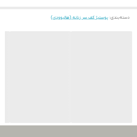
و حالت‌دهی مانند موهای واقعی از دیگر مزایای این محصول فوق‌العاده
است.
دسته‌بندی
:
پوستیژ کف سر زنانه (هالیوودی)
موی ۱۰۰٪ طبیعی انسان
طراحی ظریف با ظاهر کاملاً واقعی
قابل شست‌وشو و حالت‌دهی
مناسب برای انواع مدل مو و رنگ دلخواه
نصب آسان و بدون نیاز به جراحی
با پروتز کف سر زنانه طبیعی، اعتمادبه‌نفس خود را دوباره به دست آورید
و از داشتن موهایی زیبا و سالم لذت ببرید.