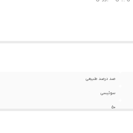
صد درصد طبیعی
سوئیسی
50
هالیوودی