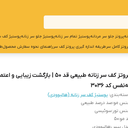
نه
پروتز جلو سر مردانه
پوستیژ تمام سر زنانه
پوستیژ جلو سر زنانه
پوستیژ کف س
روتز کامل سر
طریقه اندازه گیری پروتز کف سر
راهنمای نحوه سفارش محصول
طر
پروتز کف سر زنانه طبیعی قد 50 | بازگشت زیبایی و اع
‌نفس کد 3036
ته‌بندی
:
پوستیژ کف سر زنانه (هالیوودی)
نس مو
:
صد درصد طبیعی
نس تور
:
سوئیسی
 مو
:
50
دل بیس
:
هالیوودی