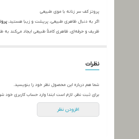
پروتز کف سر زنانه با موی طبیعی
اگر به دنبال ظاهری طبیعی، پرپشت و زیبا هستید،
پروتز 
ظریف و حرفه‌ای، ظاهری کاملاً طبیعی ایجاد می‌کند ب
جنس پایه این پروتز سبک و قابل تنفس است، به‌طوری‌
مزایای این محصول فوق‌العاده است.
موی ۱۰۰٪ طبیعی انسان
نظرات
طراحی ظریف با ظاهر کاملاً واقعی
قابل شست‌وشو و حالت‌دهی
شما هم درباره این محصول نظر خود را بنویسید.
مناسب برای انواع مدل مو و رنگ دلخواه
برای ثبت نظر، لازم است ابتدا وارد حساب کاربری خود شو
نصب آسان و بدون نیاز به جراحی
افزودن نظر
با پروتز کف سر زنانه طبیعی، اعتمادبه‌نفس خود را دوبار