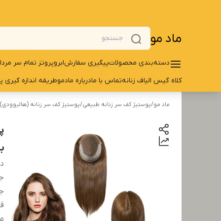
ماد مو
دسته‌بندی محصولات
پیگیری سفارش
ابرو
پروتز تمام سر مردا
کلاه گیس الیاف زنانه
تماس با ما
درباره مادمو
طریقه اندازه گیری پ
ماد مو
/
پوستیژ کف سر زنانه طبیعی
/
پوستیژ کف سر زنانه (هالیوودی)
به
دس
ج
ج
قد
م