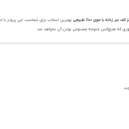
کف سر زنانه با موی ۱۰۰٪ طبیعی
بهترین انتخاب برای شماست. این پروتز با اس
ه طوری که هیچ‌کس متوجه مصنوعی بودن آن نخواهد شد.
که در طول روز احساس سنگینی یا گرما نخواهید داشت. نصب آسان، قابلیت ش
ید.
ه به دست آورید و از داشتن موهایی زیبا و سالم لذت ببرید.