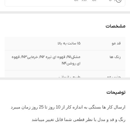
مشخصات
قد مو
15 سانت به بالا
رنگ ها
مشکیN1/ قهوه ای تیره N2/ خرماییN3/ قهوه
ای روشنN4
جنس مو
طبیعی انسانی
جنس تور
ضد حساسیت
توضیحات
ارسال کار ها بستگی به اندازه کار از 10 روز تا 25 روز زمان میبرد
رنگ و قد و مدل با نظر قطعی شما قابل تغییر میباشد