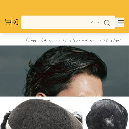
ماد مو
/
پروتز کف سر مردانه طبیعی
/
پروتز کف سر مردانه (هالیوودی)