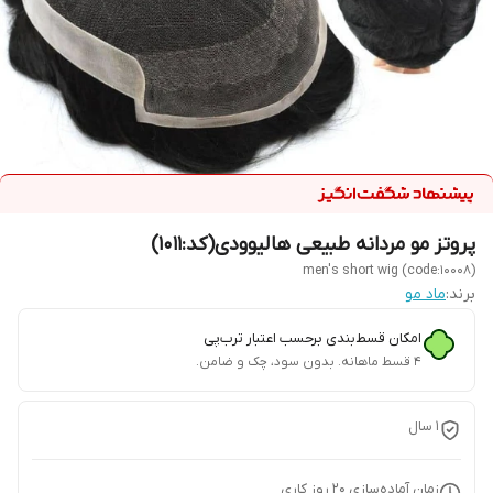
پروتز مو مردانه طبیعی هالیوودی(کد:1011)
men's short wig (code:10008)
برند:
ماد مو
امکان قسط‌بندی برحسب اعتبار ترب‌پی
۴ قسط ماهانه. بدون سود، چک و ضامن.
1 سال
زمان آماده‌سازی
20
روز کاری