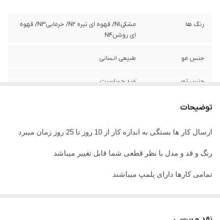
رنگ ها
مشکیN1/ قهوه ای تیره N2/ خرماییN3/ قهوه
ای روشنN4
جنس مو
طبیعی انسانی
جنس تور
ضد حساسیت
توضیحات
ارسال کار ها بستگی به اندازه کار از 10 روز تا 25 روز زمان میبرد
رنگ و قد و مدل با نظر قطعی شما قابل تغییر میباشد
تمامی کارها دارای پلمپ میباشند
تمامی کارها قابل حرارت وشستشو میباشد
در صورت داشتن سوال میتوانید از پشتیبان های ما راهنمایی دریافت
نقد و بررسی