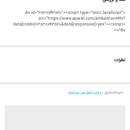
نمایید
<div id="38387438210"><script type="text/JavaScript"
src="https://www.aparat.com/embed/orc64l7?
تمامی کار ها بافت دست میباشد و کار هنری به حساب میاید پس
data[rnddiv]=38387438210&data[responsive]=yes"></script>
لطفا در گرفتن سریع کار عجله نفرمایید
</div>
نظرات
دسته‌بندی
:
پروتز جلو سر مردانه