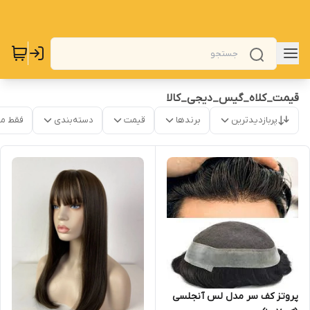
قیمت_کلاه_گیس_دیجی_کالا
پربازدیدترین
برندها
قیمت
دسته‌بندی
فقط م
پروتز کف سر مدل لس آنجلسی