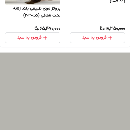
(کد 1007)
پروتز موی طبیعی بلند زنانه
لخت شلاقی (کد:2030)
65,470,000
18,350,000
افزودن به سبد
افزودن به سبد