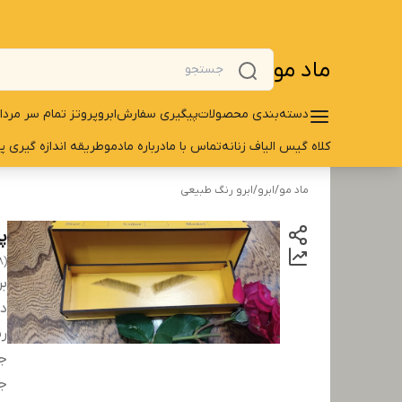
ماد مو
دسته‌بندی محصولات
پیگیری سفارش
ابرو
پروتز تمام سر مردا
کلاه گیس الیاف زنانه
تماس با ما
درباره مادمو
طریقه اندازه گیری پ
ماد مو
/
ابرو
/
ابرو رنگ طبیعی
پر
8)
بر
دس
ر
ج
ج