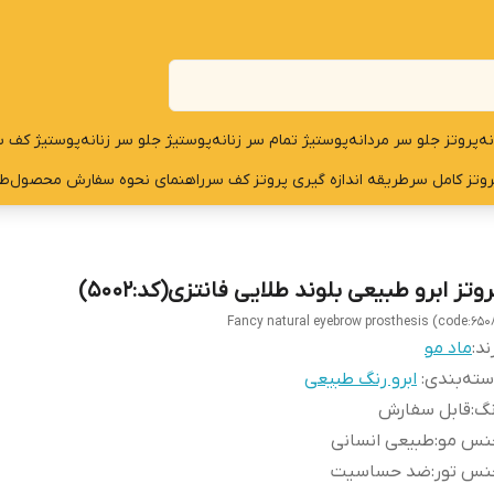
نه
پروتز جلو سر مردانه
پوستیژ تمام سر زنانه
پوستیژ جلو سر زنانه
پوستیژ کف س
روتز کامل سر
طریقه اندازه گیری پروتز کف سر
راهنمای نحوه سفارش محصول
طر
وتز ابرو طبیعی بلوند طلایی فانتزی(کد:5002)
Fancy natural eyebrow prosthesis (code:650
ند:
ماد مو
ته‌بندی
:
ابرو رنگ طبیعی
نگ
:
قابل سفارش
نس مو
:
طبیعی انسانی
نس تور
:
ضد حساسیت