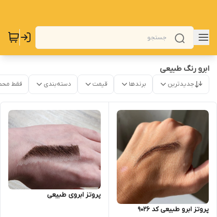
ابرو رنگ طبیعی
جدیدترین
برندها
قیمت
دسته‌بندی
فقط محص
پروتز ابروی طبیعی
پروتز ابرو طبیعی کد 9026