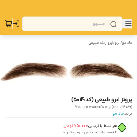
ماد مو
/
ابرو
/
ابرو رنگ طبیعی
پروتز ابرو طبیعی (کد:5014)
Medium women's wig (code:14089)
برند:
ماد مو
هر قسط با ترب‌پی:
۷۵۰٬۰۰۰
تومان
۴ قسط ماهانه. بدون سود، چک و ضامن.