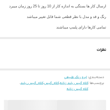
ارسال کار ها بستگی به اندازه کار از 10 روز تا 25 روز زمان میبرد
رنگ و قد و مدل با نظر قطعی شما قابل تغییر میباشد
تمامی کارها دارای پلمپ میباشند
تمامی کارها قابل حرارت وشستشو میباشد
در صورت داشتن سوال میتوانید از پشتیبان های ما راهنمایی دریافت
نظرات
نمایید
تمامی کار ها بافت دست میباشد و کار هنری به حساب میاید پس
لطفا در گرفتن سریع کار عجله نفرمایید
دسته‌بندی
:
ابرو رنگ طبیعی
برچسب‌ها :
کلاه گیس بلند زنانه
،
کلاه_گیس
،
کلاه_گیس_بلند
،
کلاه گیس زنانه