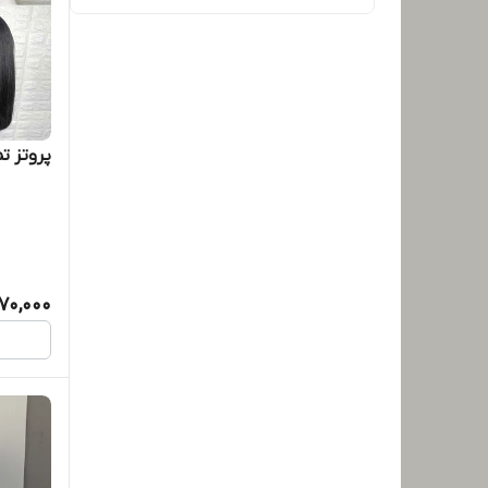
پروتز تم
70,000