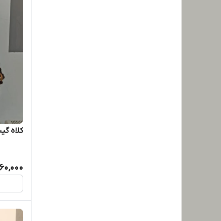
کلاه گیس ال
,960,000