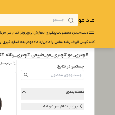
ماد مو
دسته‌بندی محصولات
پیگیری سفارش
ابرو
پروتز تمام سر مردا
کلاه گیس الیاف زنانه
تماس با ما
درباره مادمو
طریقه اندازه گیری پ
#چتری_مو #چتری_مو_طبیعی #چتری_زنانه #کل
مرتب‌سازی
جستجو در نتایج
دسته‌بندی
پروتز تمام سر مردانه