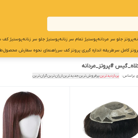
نه
پروتز جلو سر مردانه
پوستیژ تمام سر زنانه
پوستیژ جلو سر زنانه
پوستیژ کف س
روتز کامل سر
طریقه اندازه گیری پروتز کف سر
راهنمای نحوه سفارش محصول
طر
اه_گیس #پروتز_مردانه
 براساس:
پربازدیدترین
پرفروش‌ترین
جدیدترین
ارزان‌ترین
گران‌ترین