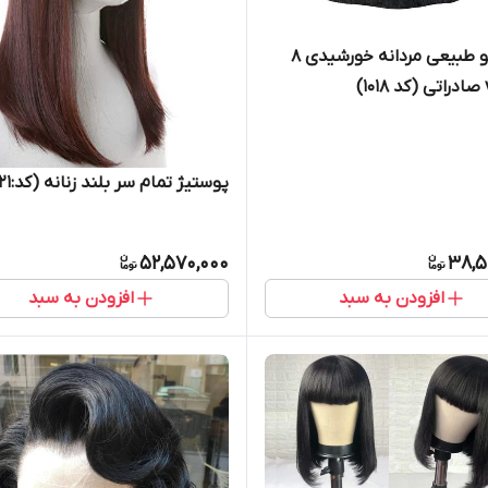
پروتز مو طبیعی مردانه خورشیدی 8
پوستیژ تمام سر بلند زنانه (کد:2021)
52,570,000
38,5
افزودن به سبد
افزودن به سبد