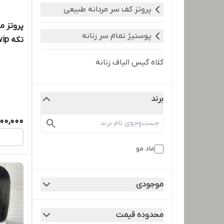
پروتز کف سر مردانه طبیعی
پوستیژ تمام سر زنانه
تکه vip صادراتی (کد 1018)
کلاه گیس الیاف زنانه
برند
00,000
ماد مو
موجودی
محدوده قیمت