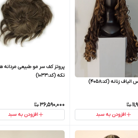
پروتز کف سر مو طبیعی مردانه 
تکه (کد:1033)
یاف زنانه (کد:4058)
36,590,000
11
افزودن به سبد
افزودن به سبد