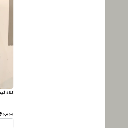
کلاه گیس ال
,960,000