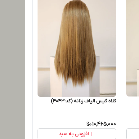
کلاه گیس الیاف زنانه (کد:4043)
10,465,000
افزودن به سبد