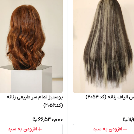
یاف زنانه (کد:4054)
پوستیژ تمام سر طبیعی زنانه
(کد:2056)
66,530,000
11
افزودن به سبد
افزودن به سبد