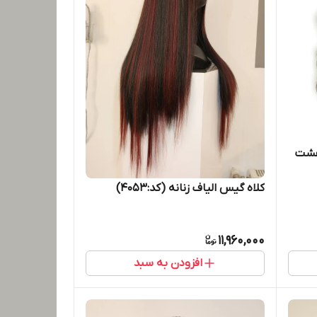
هشت
کلاه گیس الیاف زنانه (کد:4053)
11,960,000
افزودن به سبد