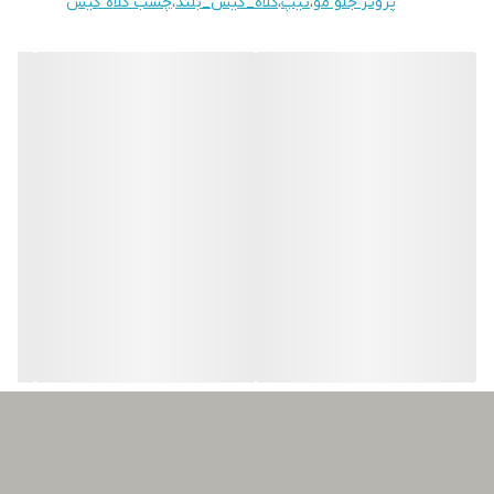
پروتز جلو مو
،
تیپ
،
کلاه_گیس_بلند
،
چسب کلاه گیس