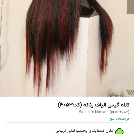
کلاه گیس الیاف زنانه (کد:4053)
Women's fiber wig (code:4053)
برند:
ماد مو
امکان قسط‌بندی برحسب اعتبار ترب‌پی