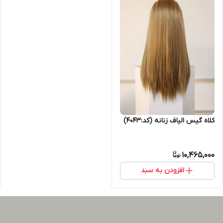
کلاه گیس الیاف زنانه (کد:4043)
10,465,000
افزودن به سبد