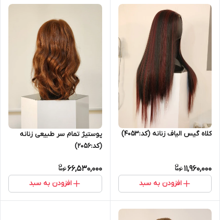
کلاه گیس الیاف زنانه (کد:4053)
پوستیژ تمام سر طبیعی زنانه
(کد:2056)
66,530,000
11,960,000
افزودن به سبد
افزودن به سبد