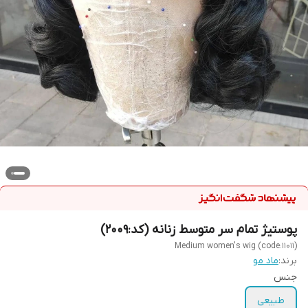
پوستیژ تمام سر متوسط زنانه (کد:2009)
Medium women's wig (code:11011)
برند:
ماد مو
جنس
طبیعی