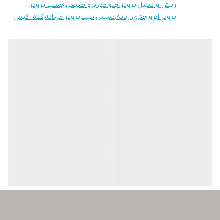
ریش و سبیل
،
پروتز جلو مو
،
ابرو طبیعی
،
چسب پروتز
،
پروتز ابرو
،
چتری زنانه
،
سبیبل
،
تیپ
،
پروتز مردانه
،
کلاه_گیس