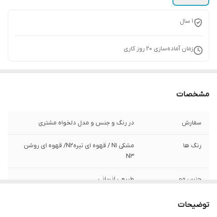
1 سال
زمان آماده‌سازی
20
روز کاری
مشخصات
سفارش
در رنگ و جنس و مدل دلخواه مشتری
رنگ ها
مشکی N1 / قهوه ای تیرهN2/ قهوه ای روشن
N3
جنس مو
طبیعی انسانی
جنس تور
ضد حساسیت
توضیحات