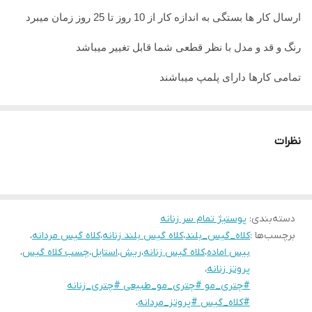
قد مو
40
ارسال کار ها بستگی به اندازه کار از 10 روز تا 25 روز زمان میبرد
رنگ و قد و مدل با نظر قطعی شما قابل تغییر میباشد
تمامی کارها دارای پلمپ میباشند
تمامی کارها قابل حرارت وشستشو میباشد
در صورت داشتن سوال میتوانید از پشتیبان های ما راهنمایی دریافت
نظرات
نمایید
تمامی کار ها بافت دست میباشد و کار هنری به حساب میاید پس
لطفا در گرفتن سریع کار عجله نفرمایید
دسته‌بندی
:
پوستیژ تمام سر زنانه
برچسب‌ها :
کلاه_گیس_بلند
،
کلاه گیس بلند زنانه
،
کلاه گیس مردانه
،
بیس اماده
،
کلاه گیس زنانه
،
ریش
،
استایل
،
چسب کلاه گیس
،
پروتز زنانه
،
#چتری_مو #چتری_مو_طبیعی #چتری_زنانه
#کلاه_گیس #پروتز_مردانه
،